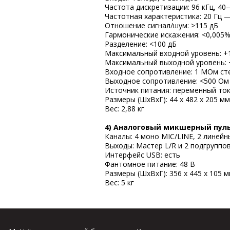
Частота дискретизации: 96 кГц, 
Частотная характеристика: 20 Гц — 2
Отношение сигнал/шум: >115 дБ
Гармонические искажения: <0,005
Разделение: <100 дБ
Максимальный входной уровень: +
Максимальный выходной уровень:
Входное сопротивление: 1 МОм ст
Выходное сопротивление: <500 Ом
Источник питания: переменный ток 
Размеры (ШхВхГ): 44 х 482 х 205 мм
Вес: 2,88 кг
4) Аналоговый микшерный пульт
Каналы: 4 моно MIC/LINE, 2 линейн
Выходы: Мастер L/R и 2 подгруппо
Интерфейс USB: есть
Фантомное питание: 48 В
Размеры (ШхВхГ): 356 х 445 х 105 
Вес: 5 кг