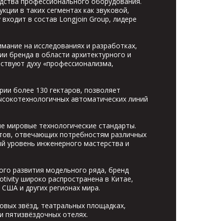
водства профессионального оборудования.
ции в таких сегментах как звуковой,
входит в состав Longjoin Group, лидере
имание на исследованиях и разработках,
ии бренда в области архитектурного и
тствуют духу «профессионализма,
ии более 130 гектаров, позволяет
ысокотехнологичных автоматических линий
е мировые технологические стандарты.
тов, отвечающих потребностям различных
 уровень инженерного мастерства и
ого развития модельного ряда, бренд
tivity широко распространена в Китае,
 США и других регионах мира.
овых звёзд, театральных площадках,
и пятизвёздочных отелях.