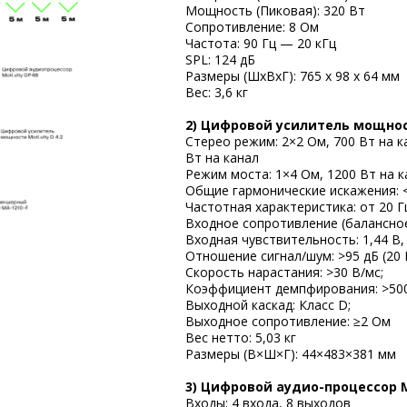
Мощность (Пиковая): 320 Вт
Сопротивление: 8 Ом
Частота: 90 Гц — 20 кГц
SPL: 124 дБ
Размеры (ШхВхГ): 765 x 98 x 64 мм
Вес: 3,6 кг
2) Цифровой усилитель мощност
Стерео режим: 2×2 Ом, 700 Вт на к
Вт на канал
Режим моста: 1×4 Ом, 1200 Вт на к
Общие гармонические искажения: <
Частотная характеристика: от 20 Гц 
Входное сопротивление (балансное
Входная чувствительность: 1,44 В, 
Отношение сигнал/шум: >95 дБ (20 Г
Скорость нарастания: >30 В/мс;
Коэффициент демпфирования: >500
Выходной каскад: Класс D;
Выходное сопротивление: ≥2 Ом
Вес нетто: 5,03 кг
Размеры (В×Ш×Г): 44×483×381 мм
3) Цифровой аудио-процессор Mo
Входы: 4 входа, 8 выходов