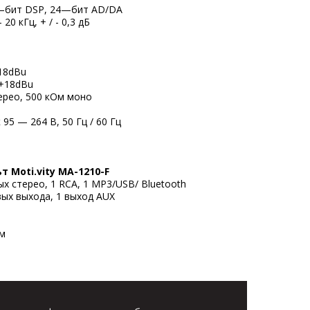
40—бит DSP, 24—бит AD/DA
0 кГц, + / - 0,3 дБ
%
18dBu
 +18dBu
ерео, 500 кОм моно
95 — 264 В, 50 Гц / 60 Гц
 Moti.vity MA-1210-F
ых стерео, 1 RCA, 1 MP3/USB/ Bluetooth
вых выхода, 1 выход AUX
мм