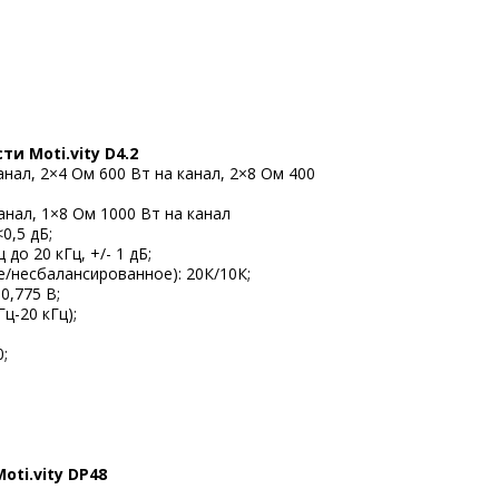
и Moti.vity D4.2
анал, 2×4 Ом 600 Вт на канал, 2×8 Ом 400
анал, 1×8 Ом 1000 Вт на канал
0,5 дБ;
до 20 кГц, +/- 1 дБ;
/несбалансированное): 20К/10К;
0,775 В;
ц-20 кГц);
;
ti.vity DP48