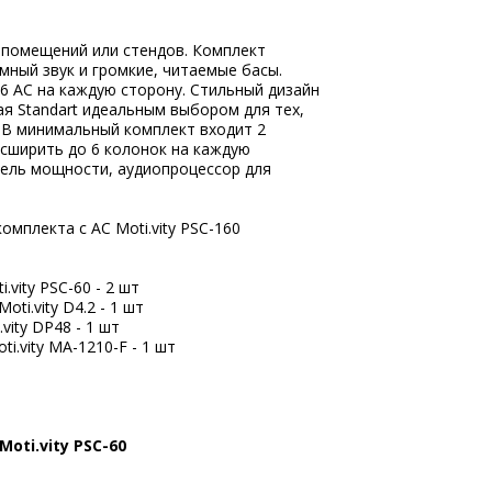
помещений или стендов. Комплект
ный звук и громкие, читаемые басы.
6 АС на каждую сторону. Стильный дизайн
я Standart идеальным выбором для тех,
. В минимальный комплект входит 2
асширить до 6 колонок на каждую
тель мощности, аудиопроцессор для
мплекта с АС Moti.vity PSC-160
.vity PSC-60 - 2 шт
ti.vity D4.2 - 1 шт
vity DP48 - 1 шт
i.vity MA-1210-F - 1 шт
oti.vity PSC-60