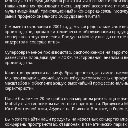
Motivity – это ведущий бренд рынка Китая в сегменте произ
Наша компания производит очень широкий ассортимент продук
мультимедийный, трансляционный и конференц-связь. Motivity 
рынка профессионального оборудования Китая.
С момента основания в 2001 году, мы сосредоточили своё вн
производстве, продаже и техническом обслуживании продукц
концертного звукоусиления. Продукты Motivity всегда соотве
лидерства и совершенства».
Суперсовременное производство, расположенное на территор
разместить площадки для НИОКР, тестирования, анализа и в
производства.
Качество продукции наших фабрик превосходит самые высоки
Мы производим широчайшую линейку высококлассных продук
масштабов и обеспечивающую высочайший профессиональный
характеристик.
После более чем 20 лет работы на мировом рынке, тщательн
Motivity стал синонимом качества и надежности. Продукция Mo
Юго-Восточной Азии, Африке, на Ближнем Востоке, в Европе,
Вы можете найти наши продукты на известных концертах мир
конференц-пространствах, стадионах, в тематических парках 