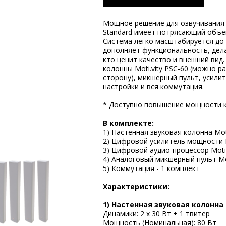
Мощное решение для озвучивания 
Standard имеет потрясающий объем
Система легко масштабируется до 
дополняет функциональность, дела
кто ценит качество и внешний вид
колонны Moti.vity PSC-60 (можно р
сторону), микшерный пульт, усили
настройки и вся коммутация.
* Доступно повышение мощности ко
В комплекте:
1) Настенная звуковая колонна Moti
2) Цифровой усилитель мощности Mo
3) Цифровой аудио-процессор Moti.
4) Аналоговый микшерный пульт Mot
5) Коммутация - 1 комплект
Характеристики:
1) Настенная звуковая колонна M
Динамики: 2 х 30 Вт + 1 твитер
Мощность (Номинальная): 80 Вт