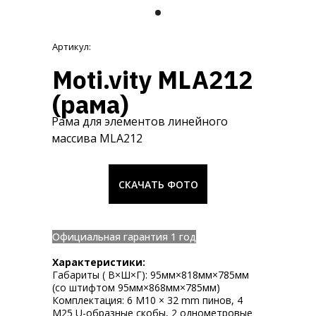
Артикул:
Moti.vity MLA212
(рама)
Рама для элементов линейного
массива MLA212
СКАЧАТЬ ФОТО
ㅤОфициальная гарантия 1 годㅤ
Характеристики:
Габариты ( В×Ш×Г): 95мм×818мм×785мм
(со штифтом 95мм×868мм×785мм)
Комплектация: 6 M10 × 32 mm пинов, 4
M25 U-образные скобы, 2 однометровые